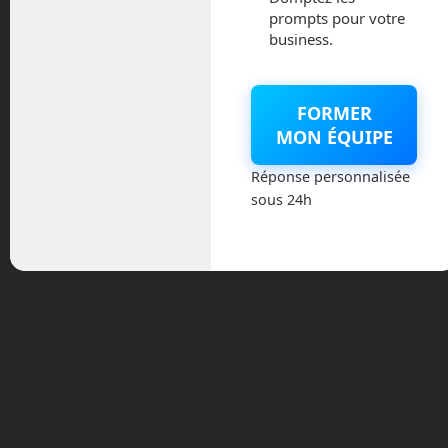
prompts pour votre
business.
L’humanoïde Atlas danse
mieux que ta maman ! ©
Boston Dynamics
Probablement pour les mêmes raisons
FORMER
pour laquelle Google a revendu Boston
MON ÉQUIPE
Dynamics, Softbank fait de même.
Réponse personnalisée
Même si l’entreprise a enfin
sous 24h
commercialisé un robot, ce n’est pas
encore suffisant pour compenser les
énormes frais de recherche et
développement de l’entreprise. Cette
fois-ci c’est la Corée-du-Sud qui s’en
empare avec le fabricant de matériel
agricole et de voitures
Hyundai
. J’en ai
également déjà parlé dans le troisième
épisode. Vous pouvez le revoir en
suivant
cette fiche
!