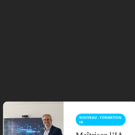
Boston Dynamics a continuer à travailler
sur ses trois robots : SpotMini devant
Spot ‘tout court’, Atlas et Handle. Spot a
pris le design que l’on connaît
aujourd’hui avec sa coque jaune
emblématique. Ses capacités
d’autonomie ont été améliorées et de
prototype, il est passé à produit. Il est
ainsi le premier robot de Boston
Dynamics à être commercialisé en
septembre 2019 pour un tarif de 75 000
dollars. Spot est désormais utilisé dans
le milieu industriel pour transporter des
pièces ou pour faire des rondes. Il a
exploré les alentours de la centrale de
Tchernobyl. Spot fait désormais partie
du paysage et si vous avez de la
NOUVEAU : FORMATION
chance, vous pouvez commencer à la
IA
croiser dans la rue. En suivant
la petite
fiche, ici,
vous pouvez accéder à une