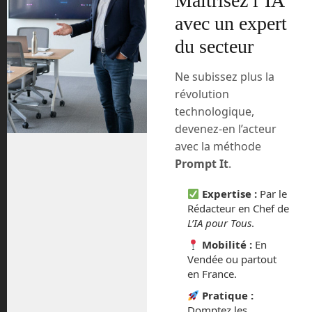
Maîtrisez l’IA
interview que j’ai fait avec l’entreprise
avec un expert
nantaise
Intuitive Robots
qui propose
du secteur
désormais Spot à son catalogue, en tant
qu’intégrateur en robotique de service et
industrielle. Quand à Handle, sa forme
Ne subissez plus la
s’est rapprochée encore plus d’un
révolution
kangourou puisqu’une queue lui
technologique,
permettant de garder son équilibre lui a
devenez-en l’acteur
été ajoutée afin de porter des charges
avec la méthode
plus lourdes. Ses deux petits bras ont
Prompt It
.
été remplacés par un long muni d’un
système de ventouses aspirantes. Ce
Expertise :
Par le
robot est clairement pensé pour le milieu
Rédacteur en Chef de
industriel.
L’IA pour Tous
.
Mobilité :
En
Vendée ou partout
en France.
Pratique :
Domptez les