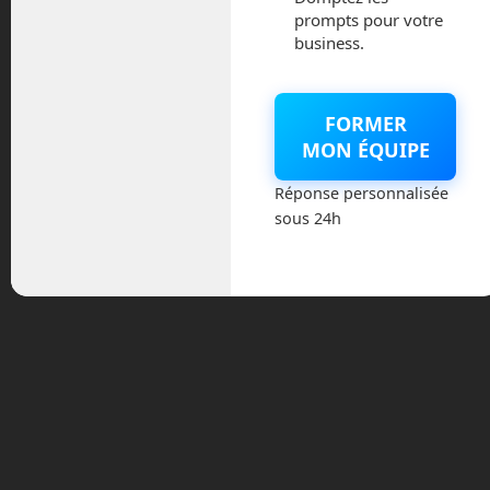
Dynamics continue sur ses vidéos
prompts pour votre
traditionnelles et montre cette fois-ci
business.
Atlas, Spot et Handle en train de se
chalouper sur un rock endiablé ! Nous
pouvons y voir des robots qui ont
FORMER
facilement 10 ans d’avance technique
MON ÉQUIPE
sur la plupart des concurrents.
Aujourd’hui, Spot est commercialisé, un
Réponse personnalisée
bras à monter sur son dos devrait
sous 24h
bientôt être proposé en option.
L’entreprise travaille désormais sur un
robot quadrupède à des tarifs plus
accessibles. Atlas va probablement
encore connaître de nombreuses
années de développement avant que
celui-ci soit également commercialisé, le
temps suffisant pour améliorer encore
ses capacités, tout en réduisant son
coût. Enfin, Handle, a probablement les
plus fortes chances de connaître une