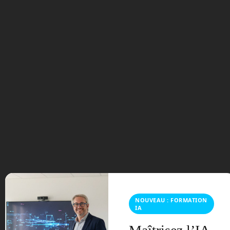
nantaise
Intuitive Robots
qui propose
désormais Spot à son catalogue, en tant
qu’intégrateur en robotique de service et
industrielle. Quand à Handle, sa forme
s’est rapprochée encore plus d’un
kangourou puisqu’une queue lui
permettant de garder son équilibre lui a
été ajoutée afin de porter des charges
plus lourdes. Ses deux petits bras ont
été remplacés par un long muni d’un
système de ventouses aspirantes. Ce
robot est clairement pensé pour le milieu
industriel.
NOUVEAU : FORMATION
IA