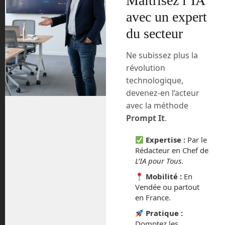
Maîtrisez l’IA
L’humanoïde Atlas danse
avec un expert
mieux que ta maman ! ©
Boston Dynamics
du secteur
Probablement pour les mêmes raisons
pour laquelle Google a revendu Boston
Ne subissez plus la
Dynamics, Softbank fait de même.
révolution
Même si l’entreprise a enfin
technologique,
commercialisé un robot, ce n’est pas
devenez-en l’acteur
encore suffisant pour compenser les
avec la méthode
énormes frais de recherche et
Prompt It
.
développement de l’entreprise. Cette
fois-ci c’est la Corée-du-Sud qui s’en
Expertise :
Par le
empare avec le fabricant de matériel
Rédacteur en Chef de
agricole et de voitures
Hyundai
. J’en ai
L’IA pour Tous
.
également déjà parlé dans le troisième
Mobilité :
En
épisode. Vous pouvez le revoir en
Vendée ou partout
suivant
cette fiche
!
en France.
Pratique :
Pour fêter la nouvelle année, Boston
Domptez les