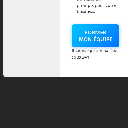
prompts pour votre
intégrés derrière de fines couches de
business.
bois. Ils vous invitent à vous asseoir.
A l’heure dite, votre capsule se détache
des portes et part rejoindre d’autres
FORMER
capsules avant de commencer le
MON ÉQUIPE
voyage. Les écrans LED indiquent
Réponse personnalisée
désormais un décompte du temps de
sous 24h
voyage restant ainsi que la vitesse du
véhicule.
Ici, pas de fenêtre. Nous sommes dans
un lieu clos puisque hyperloop se
déplace à travers un tube complètement
opaque. Pour montrer la stabilité du
voyage, la vidéo montre un thé posé sur
une tablette qui ne se renverse pas
malgré une vitesse de pointe à 670 miles
par heures, soit un peu moins de 1 080