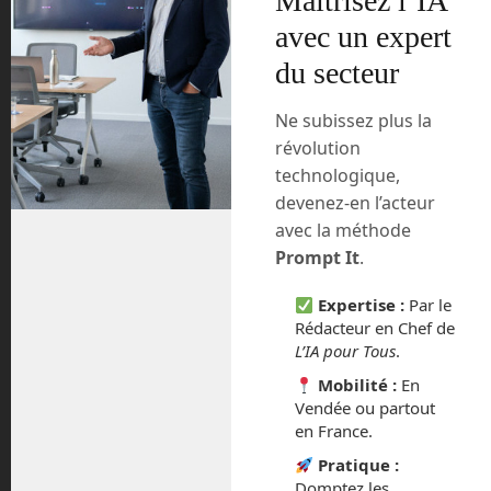
Maîtrisez l’IA
Le 27 janvier dernier, Virgin Hyperloop a
avec un expert
présenté dans une vidéo un voyage tel
qu’il pourrait se dérouler dans une
du secteur
capsule hyperloop dans quelques
années.
Ne subissez plus la
révolution
On y découvre une espèce de gare de
technologique,
triage dans le centre d’une ville
devenez-en l’acteur
hypothétique. L’intérieur est semblable à
avec la méthode
une gare de métro parisien. On y
Prompt It
.
commande son ticket depuis une
application sur son smartphone lorsque
Expertise :
Par le
l’on arrive sur place. L’application vous
Rédacteur en Chef de
indique aussitôt l’heure du départ, la
L’IA pour Tous
.
porte de votre capsule ainsi que la place
Mobilité :
En
qui vous est attribuée. Chaque capsule
Vendée ou partout
contient une petite vingtaine de places,
en France.
en blocs de 2 sièges ou unique, mais
également des toilettes. Des messages
Pratique :
apparaissent sur des écrans LED
Domptez les