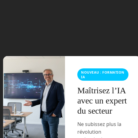
passagers pour
l’exploration
Les bateaux
d’exploration autonomes
Surveyor et Explorer. ©
NOUVEAU : FORMATION
SailDrone
IA
Alors que nous possédons une carte
Maîtrisez l’IA
très détaillée de la Lune ou de Mars,
avec un expert
nous n’avons à ce jour cartographiés,
avec précision, que 20 % des fonds
du secteur
sous-marins. Certes, il est plus simple de
photographier depuis l’espace, un sol
Ne subissez plus la
sans nuages, que prendre des mesures
révolution
sur le fond des océans avec plusieurs