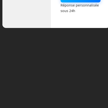
Réponse personnalisée
le phénomène d’El Nino, un courant
sous 24h
côtier saisonnier.
La nouvelle mission de Saildrone est
maintenant de cartographier les fonds
marins de la planète. Le sonar des
précédents modèles n’étant pas assez
performant à cause de panneaux
solaires trop petits, l’entreprise a
construit un modèle bien plus grand, de
22 mètres de longs, le Surveyor.
Son sonar peut atteindre la profondeur
de 7 000 mètres. Surveyor est
également équipé d’un capteur pouvant
la vitesse et la direction des courants
marins en profondeur. Enfin, Surveyor
intègre de quoi récupérer l’ADN
d’excréments, de mucus ou de peau des