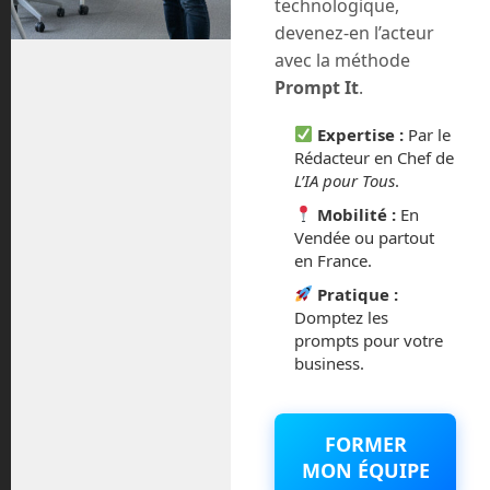
technologique,
kilomètres d’eau au-dessus.
devenez-en l’acteur
avec la méthode
La solution était jusque là d’envoyer de
Prompt It
.
coûteuses expéditions qui ne balayaient
que de petites zones, en utilisant des
Expertise :
Par le
sonars installés sur des submersibles,
Rédacteur en Chef de
de petits sous-marins embarquant des
L’IA pour Tous
.
passagers et qui plongeaient à quelques
Mobilité :
En
milliers de mètres sous l’eau. C’est cher,
Vendée ou partout
dangereux et le bilan carbone face à la
en France.
quantité d’océans à explorer est
astronomique.
Pratique :
Domptez les
L’entreprise américaine Saildrone
prompts pour votre
business.
développe depuis déjà quelques années
de petits bateaux autonomes de 6m70
qui ont déjà exploré, par exemple, les
océans autour de l’équateur pendant
FORMER
une mission de 6 mois, parcourant près
MON ÉQUIPE
de 15 000 km afin de mieux comprendre