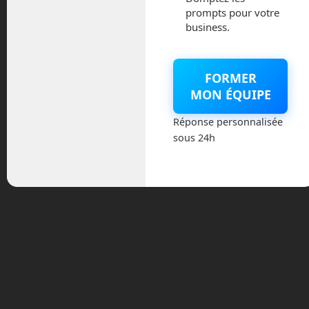
prompts pour votre
business.
Les bateaux
FORMER
d’exploration autonomes
Surveyor et Explorer. ©
MON ÉQUIPE
SailDrone
Réponse personnalisée
Alors que nous possédons une carte
sous 24h
très détaillée de la Lune ou de Mars,
nous n’avons à ce jour cartographiés,
avec précision, que 20 % des fonds
sous-marins. Certes, il est plus simple de
photographier depuis l’espace, un sol
sans nuages, que prendre des mesures
sur le fond des océans avec plusieurs
kilomètres d’eau au-dessus.
La solution était jusque là d’envoyer de
coûteuses expéditions qui ne balayaient