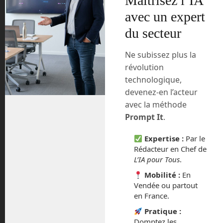
Maîtrisez l’IA
collagène colonisent progressivement
les bords de l’œil dont la guérison
avec un expert
complète s’opère en quelques semaines.
du secteur
Une première phase d’étude clinique est
Ne subissez plus la
donc en cours et une première centaine
révolution
de patients devrait tenter l’expérience à
travers le monde avant de valider
technologique,
définitivement le principe. Si le résultat
devenez-en l’acteur
est à la hauteur des espérances, ce sont
avec la méthode
plusieurs dizaines de millions de patients
Prompt It
.
qui pourraient bénéficier d’une telle
avancée.
Expertise :
Par le
Rédacteur en Chef de
Un bateau sans
L’IA pour Tous
.
passagers pour
Mobilité :
En
Vendée ou partout
l’exploration
en France.
Pratique :
Domptez les