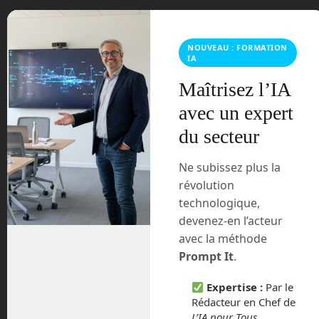
NOUVEAU : FORMATION
IA
Maîtrisez l’IA
Tags:
BFI1
Cassie
Digit
intelligence artificielle
Robofab
robot
robotique
robots
Salem
Seattle
avec un expert
du secteur
« Le robot humanoïde Figure 01 montre comment il marc
he
Ne subissez plus la
révolution
technologique,
Susie, la réponse européenne d’ArianeGroup au Starship
devenez-en l’acteur
effectue sa première campagne d’essais »
avec la méthode
Prompt It
.
Expertise :
Par le
Rédacteur en Chef de
Laisser un commentaire
L’IA pour Tous
.