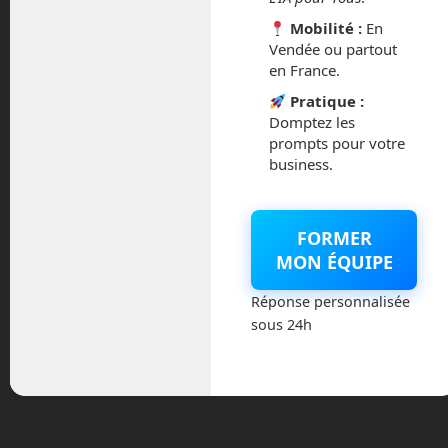
Vous devez
vous connecter
pour publier un commentaire.
Mobilité :
En
Vendée ou partout
Ce site utilise Akismet pour réduire les indésirables.
En
en France.
savoir plus sur la façon dont les données de vos
Pratique :
commentaires sont traitées
.
Domptez les
prompts pour votre
business.
FORMER
MON ÉQUIPE
Réponse personnalisée
sous 24h
En Route vers le Futur,
votre magazine Tech sur