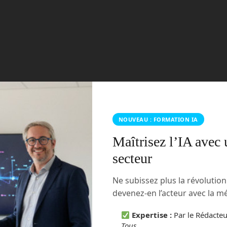
NOUVEAU : FORMATION IA
Maîtrisez l’IA avec 
secteur
Ne subissez plus la révolutio
devenez-en l’acteur avec la 
Expertise :
Par le Rédacte
Tous
.