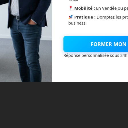
Mobilité :
En Vendée ou pa
Pratique :
Domptez les pr
business.
FORMER MON 
Réponse personnalisée sous 24h