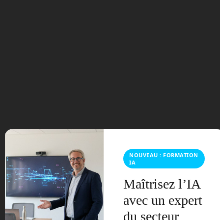
Tags:
Cadillac
Read more
Halo Portfolio
ces
2021
charge
mentale
Chevrolet
Bolt EUV
comment réduire sa charge mentale
Frédéric Boisdron
general motors electrique
gm
gm
electrique
JetBot 90 AI+
moflin
moflin robot
robot
aspirateur samsung
robot bien etre
robot samsung
samsung
Samsung Bot Care
samsung bot care robot
samsung bot chef
samsung Bot Handy
samsung
jetbot 90 ai+
samsung pet care
samsung robots
super
cruise
taxi volant
taxi volant GM
Vanguard Industries
NOUVEAU : FORMATION
IA
Maîtrisez l’IA
avec un expert
du secteur