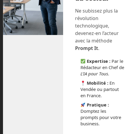
Ne subissez plus la
En Route vers le Futur,
révolution
votre magazine Tech sur
technologique,
Youtube
devenez-en l’acteur
avec la méthode
Prompt It
.
Expertise :
Par le
Rédacteur en Chef de
L’IA pour Tous
.
Archives
Mobilité :
En
Vendée ou partout
en France.
août 2026
Pratique :
juillet 2026
Domptez les
prompts pour votre
business.
mai 2026