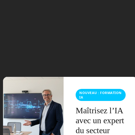
Tags:
astrobiologie
biosignatures
cratère Jezero
exploration spatiale
mars
nasa
perseverance
robot
robotique
robots
traces de vie ancienne
« Innorobo 2025 : le salon robotique emblématique fait s
on retour à Lyon
NOUVEAU : FORMATION
IA
Mistral AI première décacorne française : 11,7 milliards
Maîtrisez l’IA
d’euros de valorisation »
avec un expert
du secteur