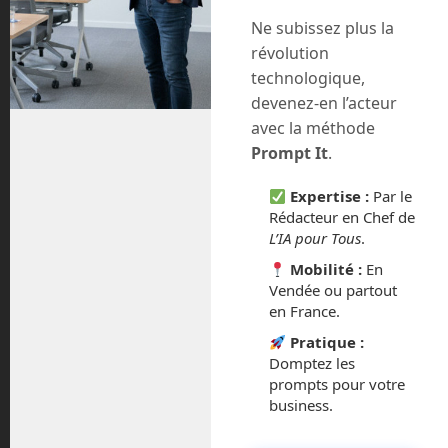
Ne subissez plus la
Laisser un commentaire
révolution
Vous devez
vous connecter
pour publier un commentaire.
technologique,
devenez-en l’acteur
Ce site utilise Akismet pour réduire les indésirables.
En
avec la méthode
savoir plus sur la façon dont les données de vos
Prompt It
.
commentaires sont traitées
.
Expertise :
Par le
Rédacteur en Chef de
L’IA pour Tous
.
Mobilité :
En
Vendée ou partout
en France.
Pratique :
Domptez les
prompts pour votre
business.
En Route vers le Futur,