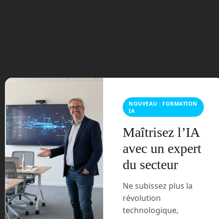
Figure AI transforme la fabrication
robotique en déplaçant son humanoïde
de la catégorie prototype vers celle des
produits manufacturables. Figure 03
incarne cette ambition : une machine
NOUVEAU : FORMATION
IA
véritablement polyvalente capable
d’apprendre directement des humains,
Maîtrisez l’IA
conçue simultanément pour les foyers
avec un expert
domestiques, la production de masse et
les environnements professionnels.
du secteur
Tags:
AI
Read more
Ne subissez plus la
Automatisation
industrielle
révolution
Capteurs tactiles
figure ai
Helix
ia
Induction sans fil
intelligence
technologique,
artificielle
Intelligence artificielle physique
Manufacturabilité
Production de masse
robot
robot