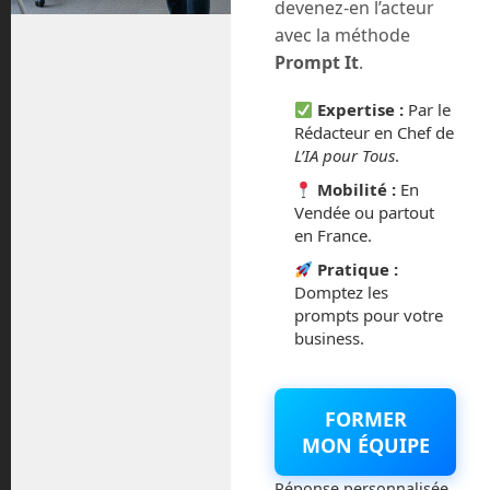
devenez-en l’acteur
humanoïde
robotique
Robotique commerciale
Robotique domestique
robots
Scalabilité robotique
avec la méthode
Supply chain robotique
Prompt It
.
Expertise :
Par le
12
Mistral AI première décacorne
Rédacteur en Chef de
Sep
L’IA pour Tous
.
française : 11,7 milliards d’euros
Mobilité :
En
de valorisation
Vendée ou partout
en France.
Posted by:
Frédéric Boisdron
Categories:
IA
No comments
Pratique :
Domptez les
prompts pour votre
business.
FORMER
MON ÉQUIPE
Réponse personnalisée