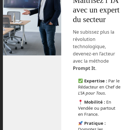
Maîtrisez l’IA
monde. Mais elles coûtent cher, en
partie à cause de la destruction de la
avec un expert
fusée à chaque lancement.. Certes, les
du secteur
futures Ariane 6 qui devraient décoller à
partir de 2022 devraient réduire ce coût
Ne subissez plus la
presque de moitié, mais SpaceX a pris
révolution
une telle avance que cela ne suffira plus
technologique,
pour rester dans la course,
devenez-en l’acteur
économiquement.
avec la méthode
L’Europe travaille déjà au futur
Prompt It
.
remplaçant d’Ariane 6. Dénommé
actuellement Ariane Next, ce projet de
Expertise :
Par le
Rédacteur en Chef de
lanceur réutilisable repose
L’IA pour Tous
.
essentiellement sur deux prototype de
fusées capables de décoller et ré-atterrir
Mobilité :
En
après un vol. Il y aura tout d’abord
Vendée ou partout
Themis qui devrait faire ses premiers
en France.
bonds en 2022, puis Callisto l’année
Pratique :
suivante.
Domptez les