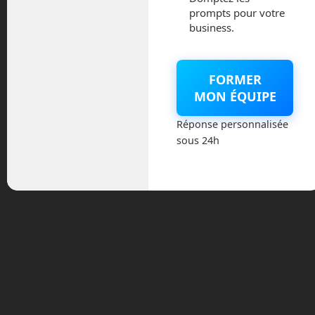
prompts pour votre
En plus de ces deux prototypes, il en
business.
existe un autre qui a déjà fait ses
premiers sauts, Frog. Comme son nom
l’indique, Frog est un petit démonstrateur
FORMER
qui permet d’étudier les bonds d’un
MON ÉQUIPE
lanceur. Il vise à tester le guidage, la
navigation et le contrôle d’une fusée qui
Réponse personnalisée
décolle puis revient se poser.
sous 24h
Comme le fait SpaceX, les équipes
travaillant sur Frog apprennent par
expérimentation. Nous en avons parlés
dans l’épisode 7, que vous pouvez
retrouver dans cette fiche. C’est à dire
que l’on apprend par l’analyse des
erreurs.
Le prototype actuel, Frog-T, mesure
2mètres et demi de haut pour 30 cm de