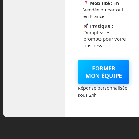
Mobilité :
En
Vendée ou partout
La médiatisation de ce débat mettant en
en France.
exergue le rapport entre emploi et
robotique m’a donné du travail. J’ai eu
Pratique :
quelques
demandes de journalistes
Domptez les
extérieurs pour donner mon point de vue
prompts pour votre
business.
sur ce rapport. Dans l’émission
écoutable ci-dessous,
Bruno Bonnell
(président de
),
Syrobo
Fabien Raimbault
FORMER
(PDG de
) et moi-même
Cybedroïd
MON ÉQUIPE
avons répondu en direct sur l’antenne de
Sud Radio, ce mardi 28 octobre dans le
Réponse personnalisée
cadre de l’émission «
Le Grand
sous 24h
» sur
.
Referundum
Sud Radio