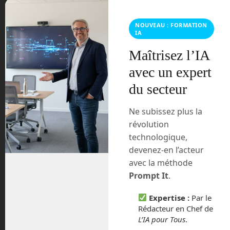
ces prestations n’étant plus dues par les
salariés, ces derniers coûteraient
NOUVEAU : FORMATION
beaucoup moins cher à leurs
IA
employeurs, qui
embaucheraient plus
Maîtrisez l’IA
de personnel et augmenteraient les
salaires
. Les salariés pourraient ainsi
avec un expert
voir
croître leur pouvoir d’achat
et
du secteur
donc consommer les produits créés par
les entreprises… »
Ne subissez plus la
révolution
technologique,
devenez-en l’acteur
avec la méthode
Prompt It
.
Expertise :
Par le
Rédacteur en Chef de
Le robot HRP-3 Promet MK-II est un robot de
Kawada, développé pour le monde industriel
L’IA pour Tous
.