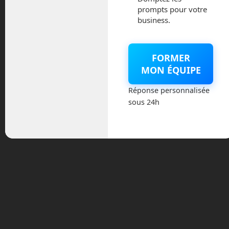
prompts pour votre
En plus de ces deux prototypes, il en
business.
existe un autre qui a déjà fait ses
premiers sauts, Frog. Comme son nom
l’indique, Frog est un petit démonstrateur
FORMER
qui permet d’étudier les bonds d’un
MON ÉQUIPE
lanceur. Il vise à tester le guidage, la
navigation et le contrôle d’une fusée qui
Réponse personnalisée
décolle puis revient se poser.
sous 24h
Comme le fait SpaceX, les équipes
travaillant sur Frog apprennent par
expérimentation. Nous en avons parlés
dans l’épisode 7, que vous pouvez
retrouver dans cette fiche. C’est à dire
que l’on apprend par l’analyse des
erreurs.
Le prototype actuel, Frog-T, mesure
2mètres et demi de haut pour 30 cm de