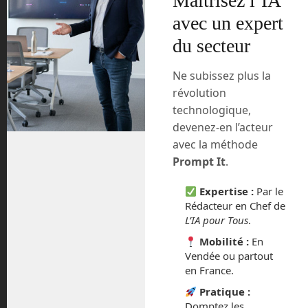
Maîtrisez l’IA
monde. Mais elles coûtent cher, en
partie à cause de la destruction de la
avec un expert
fusée à chaque lancement.. Certes, les
du secteur
futures Ariane 6 qui devraient décoller à
partir de 2022 devraient réduire ce coût
Ne subissez plus la
presque de moitié, mais SpaceX a pris
révolution
une telle avance que cela ne suffira plus
technologique,
pour rester dans la course,
devenez-en l’acteur
économiquement.
avec la méthode
L’Europe travaille déjà au futur
Prompt It
.
remplaçant d’Ariane 6. Dénommé
actuellement Ariane Next, ce projet de
Expertise :
Par le
Rédacteur en Chef de
lanceur réutilisable repose
L’IA pour Tous
.
essentiellement sur deux prototype de
fusées capables de décoller et ré-atterrir
Mobilité :
En
après un vol. Il y aura tout d’abord
Vendée ou partout
Themis qui devrait faire ses premiers
en France.
bonds en 2022, puis Callisto l’année
Pratique :
suivante.
Domptez les