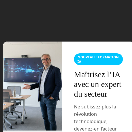
août 2023
juillet 2023
juin 2023
mars 2021
NOUVEAU : FORMATION
février 2021
IA
Maîtrisez l’IA
janvier 2021
avec un expert
décembre 2020
du secteur
novembre 2020
Ne subissez plus la
révolution
juillet 2020
technologique,
devenez-en l’acteur
août 2018