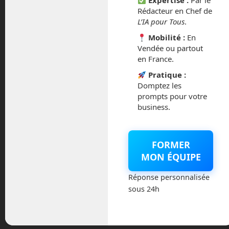
Expertise :
Par le
d’écouter des émissions radio
Rédacteur en Chef de
artificielles.
L’IA pour Tous
.
Mobilité :
En
Bon, ils n’ont rien trouvé de probant…
Vendée ou partout
en France.
Par contre, le radiotélescope a émis un
Pratique :
message en 1974 en direction du Amas
Domptez les
d’Hercule situé à 22 200 années
prompts pour votre
lumières. Ce message inclus des
business.
informations sur notre ADN, un croquis
de l’être humain ainsi que des
informations sur l’antenne d’Arecibo. Si
FORMER
ce message est capté un jour, nous n’en
MON ÉQUIPE
recevrons la réponse que dans 44 400
ans !
Réponse personnalisée
sous 24h
Tags:
Arecibo
boston dynamics
boston dynamics spot
Intuitive Robots
Julien Joliff
Long march 5
luna 24
lune
mission lunaire
Nantes
radiotelescope
robot
robot lune
robot Spot
Spot robot