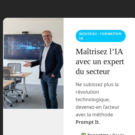
perçus que par un appareil capable de
capter les ondes radio, un
radiotélescope.
Arecibo a permis de nombreuses
NOUVEAU : FORMATION
découvertes en près de 60 ans : la
IA
vitesse de rotation de la planète
Maîtrisez l’IA
Mercure, des images radar en 3D
d’astéroïdes ou les premières
avec un expert
exoplanètes.
du secteur
Pour communiquer sur Terre, nous
Ne subissez plus la
utilisons parmi d’autres technologies,les
ondes radio. Elles transportent la
révolution
musique dans nos voitures, la télévision
technologique,
numérique terrestre ou nos réseaux wifi
devenez-en l’acteur
et téléphoniques. Et si d’autres
avec la méthode
civilisations de l’univers utilisaient les
Prompt It
.
mêmes technologies ? C’est l’idée qu’on
eu des scientifiques en essayent