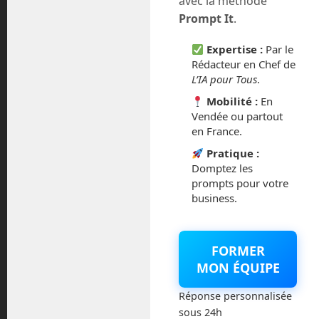
avec la méthode
juillet 2016
Prompt It
.
février 2016
Expertise :
Par le
Rédacteur en Chef de
octobre 2014
L’IA pour Tous
.
Mobilité :
En
septembre 2014
Vendée ou partout
en France.
août 2014
Pratique :
Domptez les
prompts pour votre
business.
Catégories
FORMER
Actualités
MON ÉQUIPE
Astronautique
Réponse personnalisée
sous 24h