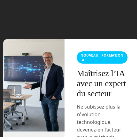
juillet 2023
juin 2023
mars 2021
février 2021
NOUVEAU : FORMATION
IA
janvier 2021
Maîtrisez l’IA
avec un expert
décembre 2020
du secteur
novembre 2020
Ne subissez plus la
juillet 2020
révolution
technologique,
août 2018
devenez-en l’acteur