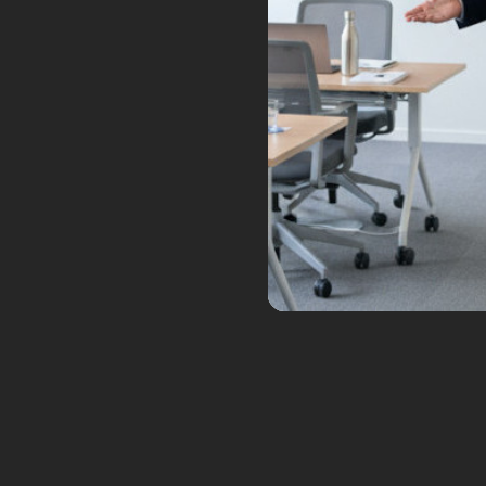
Ordinateur quantique D
Quelle est la différence avec 
Avant cela, je vais juste revenir 
Il paraît que c’est plus fort que
Non, il n’y a rien de magique là-
vendre des possibilités magiques s
ils mélangent des faits effective
sûr, ils n’en apportent pas vraimen
Bref, fermons la parenthèse !
Dans l’infiniment petit, nous avon
fois. C’est à dire qu’elle peut ê
moment, tant qu’on ne l’observe pa