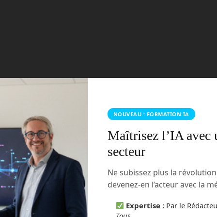
NOUVEAU : FORMATION IA
Maîtrisez l’IA avec 
secteur
Ne subissez plus la révolutio
devenez-en l’acteur avec la 
Expertise :
Par le Rédacte
Tous
.