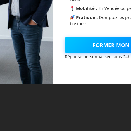
Mobilité :
En Vendée ou pa
.Wave – © D-Wave Systems Inc.
Pratique :
Domptez les pr
business.
un ordinateur quantique ?
sur ce qu’est la mécanique quantique.
FORMER MON 
 la magie !
Réponse personnalisée sous 24h
dedans. Mais, en effet, de nombreux charlatans essaient de
ur quelque chose qu’ils croient maîtriser. Alors qu’en réalité,
ment constatés avec des fantasmes de science-fiction. Et bien
t la preuve !
s découvert qu’une particule pouvait être dans deux états à la
tre à deux ou même plusieurs positions différentes au même
s ou que rien ne vient la perturber. Par contre, si on