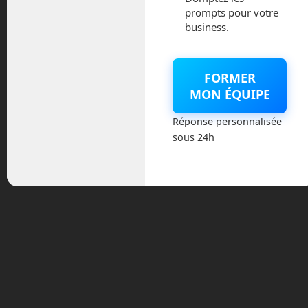
prompts pour votre
intégrés derrière de fines couches de
business.
bois. Ils vous invitent à vous asseoir.
A l’heure dite, votre capsule se détache
des portes et part rejoindre d’autres
FORMER
capsules avant de commencer le
MON ÉQUIPE
voyage. Les écrans LED indiquent
Réponse personnalisée
désormais un décompte du temps de
sous 24h
voyage restant ainsi que la vitesse du
véhicule.
Ici, pas de fenêtre. Nous sommes dans
un lieu clos puisque hyperloop se
déplace à travers un tube complètement
opaque. Pour montrer la stabilité du
voyage, la vidéo montre un thé posé sur
une tablette qui ne se renverse pas
malgré une vitesse de pointe à 670 miles
par heures, soit un peu moins de 1 080