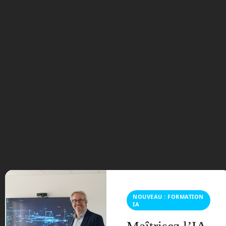
Si on imagine une ligne hyperloop entre
Paris et Albertville, éloigné de 450 km à
vol d’oiseau, en une demi-heure vous
êtes sur place et en moins d’une heure,
vous êtes sur les pistes de ski ! Si vous
préférez la plage, Crotoy situé à 150 km
de Paris, sera accessible en moins de
10 mn.
Hyperloop n’est pas une marque, mais
un système libre et n’importe quel
industriel peut développer son propre
modèle. Virgin Hyperloop fut une des
premières sociétés créé en 2014 autour
de ce projet. En novembre 2020, elle a
fait son premier test avec des passagers
NOUVEAU : FORMATION
sur un tronçon de 500 mètres, à une
IA
vitesse de 173 km/h.