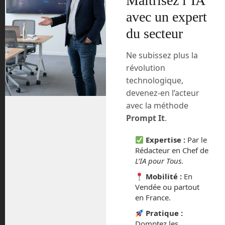
Maîtrisez l’IA
Le 27 janvier dernier, Virgin Hyperloop a
avec un expert
présenté dans une vidéo un voyage tel
qu’il pourrait se dérouler dans une
du secteur
capsule hyperloop dans quelques
années.
Ne subissez plus la
révolution
On y découvre une espèce de gare de
technologique,
triage dans le centre d’une ville
devenez-en l’acteur
hypothétique. L’intérieur est semblable à
avec la méthode
une gare de métro parisien. On y
Prompt It
.
commande son ticket depuis une
application sur son smartphone lorsque
Expertise :
Par le
l’on arrive sur place. L’application vous
Rédacteur en Chef de
indique aussitôt l’heure du départ, la
L’IA pour Tous
.
porte de votre capsule ainsi que la place
Mobilité :
En
qui vous est attribuée. Chaque capsule
Vendée ou partout
contient une petite vingtaine de places,
en France.
en blocs de 2 sièges ou unique, mais
également des toilettes. Des messages
Pratique :
apparaissent sur des écrans LED
Domptez les