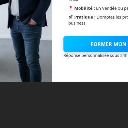
Mobilité :
En Vendée ou pa
Pratique :
Domptez les pr
business.
FORMER MON 
Réponse personnalisée sous 24h