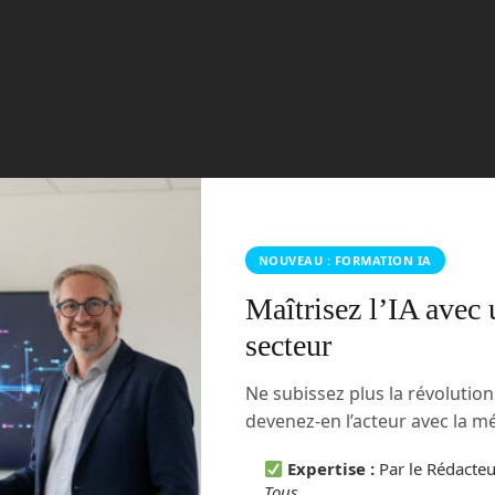
NOUVEAU : FORMATION IA
Maîtrisez l’IA avec 
secteur
Ne subissez plus la révolutio
devenez-en l’acteur avec la 
Expertise :
Par le Rédacte
Tous
.