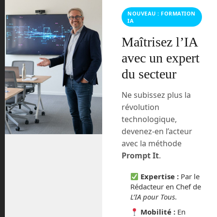
NOUVEAU : FORMATION
IA
Maîtrisez l’IA
avec un expert
du secteur
Ne subissez plus la
Dans cet épisode spécial Amiga
révolution
Camping 2023 de l’émission Futurs
technologique,
Numériques sur Graffiti Urban Radio,
devenez-en l’acteur
Emmanuel Chopot et Frédéric Boisdron
avec la méthode
se sont entretenus avec deux
Prompt It
.
intervenants de l’évènement rétro-
computing de Venansault en Vendée.
Expertise :
Par le
D’un côté Jérôme Senay, éditeur de
Rédacteur en Chef de
logiciels et rédacteur en chef du
L’IA pour Tous
.
magazine Boing nous raconte l’histoire
Mobilité :
En
de l’ordinateur Amiga. De l’autre […]