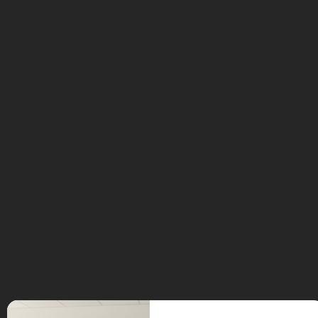
Europe, la fin de la police Calibri, le
robot GPTBot, se former sur l’IA avec
LiteratIA, tester Linux avec DistroSea,
comment fonctionne une souris
d’ordinateur et tout sur la La propulsion
nucléaire thermique.
Tags:
Aptos
Chery
Read more
EQ7
chine
Distrosea
fusée
Futurs Numériques
GPTBot
linux
mars
Neuralink
Omoda
OpenAI
podcast
propulsion nucléaire thermique
Souris
13
Futurs Numériques S3E01 :
Sep
Spécial Amiga Camping, avec un
peu de MSX dedans
Posted by:
Frédéric Boisdron
Categories:
Informatique
No comments