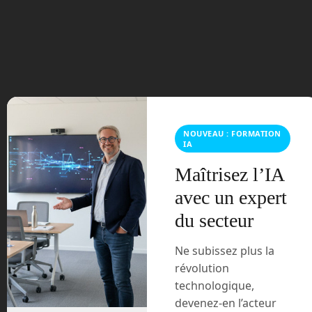
juillet 2024
avril 2024
mars 2024
février 2024
janvier 2024
NOUVEAU : FORMATION
IA
décembre 2023
Maîtrisez l’IA
avec un expert
novembre 2023
du secteur
octobre 2023
Ne subissez plus la
septembre 2023
révolution
technologique,
août 2023
devenez-en l’acteur