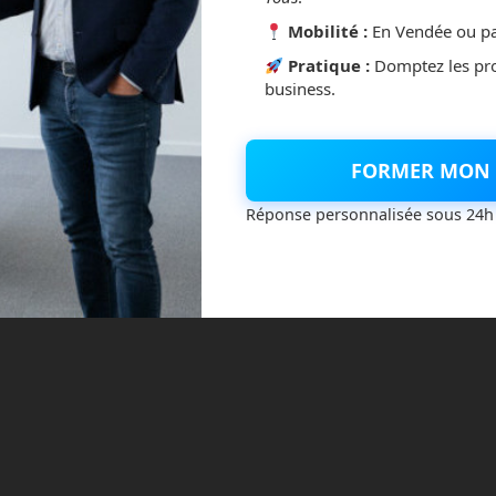
Mobilité :
En Vendée ou pa
Pratique :
Domptez les pr
business.
FORMER MON 
Réponse personnalisée sous 24h