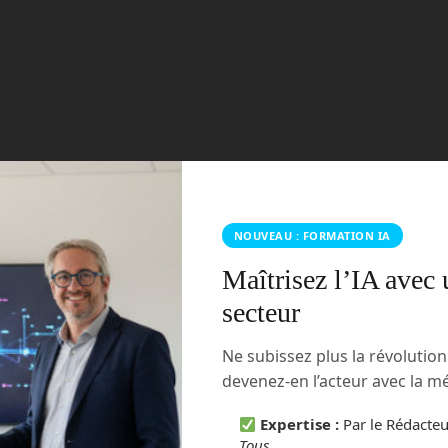
NOUVEAU : FORMATION IA
Maîtrisez l’IA avec 
secteur
Ne subissez plus la révolutio
devenez-en l’acteur avec la 
Expertise :
Par le Rédacte
Tous
.