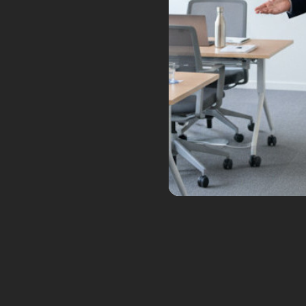
La petite navette Dream Chase
l’espace. Celui-ci devrait avoir 
navette sera repliée à bord d’
devrait livrer du fret à la Stati
Tags:
astronautique
Dream Chaser
1
Starlab, la station spat
Fév
Airbus
Posted by:
Frédéric Boisdron
Ca