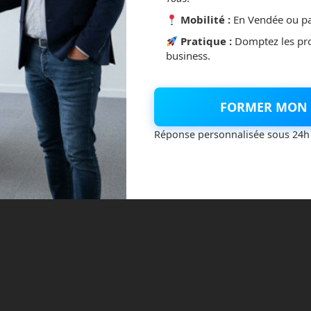
Mobilité :
En Vendée ou pa
Pratique :
Domptez les pr
business.
r de Sierra Nevada se prépare pour son vol inaugural dans
lieu en avril, depuis le centre spatial Kennedy en Floride. La
une fusée Vulcan Centaur d’ULA. Dans le futur, Dream Chaser
FORMER MON 
on spatiale internationale (ISS) […]
Réponse personnalisée sous 24h
ISS
nasa
navette spatiale
shuttle
Read more
iale qui succédera à l’ISS en 2028 grâce à
tegories:
Astronautique
No comments