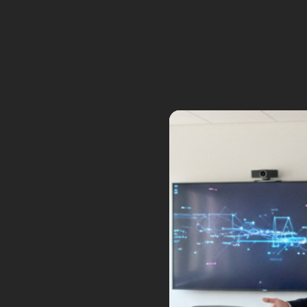
vos clients en robots de télé-pr
restaurant peut […]
Tags: