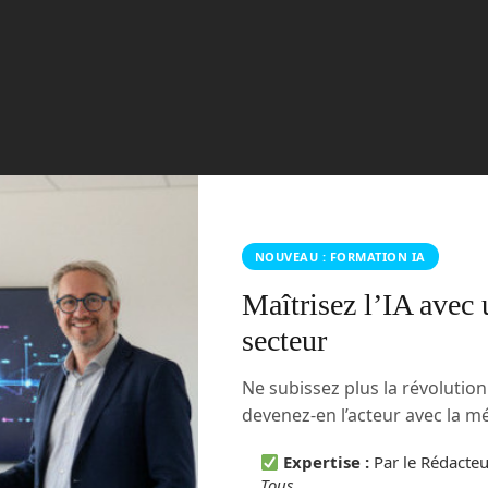
ésence pour leur assurer un soutien à tout instant. Votre
Read more
NOUVEAU : FORMATION IA
Maîtrisez l’IA avec 
secteur
Ne subissez plus la révolutio
devenez-en l’acteur avec la 
Expertise :
Par le Rédacte
Tous
.