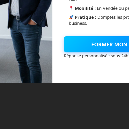
Mobilité :
En Vendée ou pa
Pratique :
Domptez les pr
business.
FORMER MON 
Réponse personnalisée sous 24h