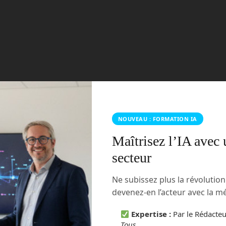
NOUVEAU : FORMATION IA
Maîtrisez l’IA avec 
secteur
Ne subissez plus la révolutio
permet de s’immerger dans un monde entièrement
/Facebook
devenez-en l’acteur avec la 
uel ?
Expertise :
Par le Rédacte
Tous
.