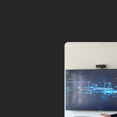
réalité augmentée
de
Vuzix
.
La réalité virtuelle 
numérique. © Oculus
C’est comme un casque virt