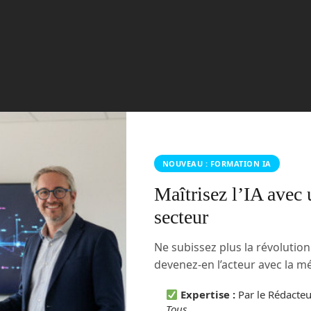
NOUVEAU : FORMATION IA
Maîtrisez l’IA avec 
secteur
Ne subissez plus la révolutio
permet de s’immerger dans un monde entièrement
/Facebook
devenez-en l’acteur avec la 
uel ?
Expertise :
Par le Rédacte
Tous
.