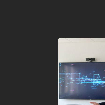
réalité augmentée
de
Vuzix
.
La réalité virtuelle 
numérique. © Oculus
C’est comme un casque virt