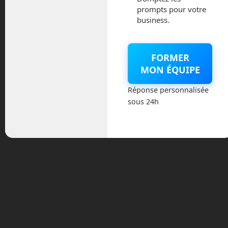
prompts pour votre
UrbanLoop. Leur projet s’inspire de
business.
l’
hyperloop
pour l’adapter à la ville, et en
le simplifiant. UrbanLoop est un réseau
de lignes de transporte urbain en forme
FORMER
de boucles. Chaque boucle peut
MON ÉQUIPE
desservir un quartier. Les autres boucles
situés à proximité viennent se coller à la
Réponse personnalisée
première, permettant aux véhicules de
sous 24h
passer d’une boucle à l’autre.
L’utilisateur arrive à l’une des stations et
choisit sa destination sur une application
de son téléphone. L’application va
générer un QR-Code sur son écran. Il
suffit alors de présenter ce QR-Code à
une capsule libre, pour que celle-ci
s’ouvre. Chaque capsule peut
embarquer soit deux passagers ou un
passager et un grand bagage qui peut