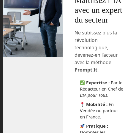
Maîtrisez l’IA
avec un expert
Nous en saurons un peu plus lors de ces
du secteur
trois jours du CES virtuel.
UrbanLoop, le
Ne subissez plus la
révolution
transport du futur à
technologique,
Nancy
devenez-en l’acteur
avec la méthode
Prompt It
.
Expertise :
Par le
Rédacteur en Chef de
Cabines de dernière
L’IA pour Tous
.
génération pour le projet
UrbanLoop. ©
Mobilité :
En
UrbanLoop
Vendée ou partout
en France.
Depuis 2017, des étudiants de l’Ensem
de Nancy travaillent sur un projet
Pratique :
Domptez les
novateur de transport urbain,