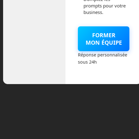
prompts pour votre
UrbanLoop. Leur projet s’inspire de
business.
l’
hyperloop
pour l’adapter à la ville, et en
le simplifiant. UrbanLoop est un réseau
de lignes de transporte urbain en forme
FORMER
de boucles. Chaque boucle peut
MON ÉQUIPE
desservir un quartier. Les autres boucles
situés à proximité viennent se coller à la
Réponse personnalisée
première, permettant aux véhicules de
sous 24h
passer d’une boucle à l’autre.
L’utilisateur arrive à l’une des stations et
choisit sa destination sur une application
de son téléphone. L’application va
générer un QR-Code sur son écran. Il
suffit alors de présenter ce QR-Code à
une capsule libre, pour que celle-ci
s’ouvre. Chaque capsule peut
embarquer soit deux passagers ou un
passager et un grand bagage qui peut