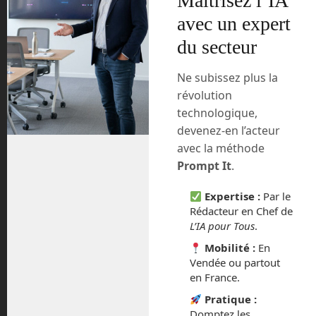
Maîtrisez l’IA
avec un expert
Nous en saurons un peu plus lors de ces
du secteur
trois jours du CES virtuel.
UrbanLoop, le
Ne subissez plus la
révolution
transport du futur à
technologique,
Nancy
devenez-en l’acteur
avec la méthode
Prompt It
.
Expertise :
Par le
Rédacteur en Chef de
Cabines de dernière
L’IA pour Tous
.
génération pour le projet
UrbanLoop. ©
Mobilité :
En
UrbanLoop
Vendée ou partout
en France.
Depuis 2017, des étudiants de l’Ensem
de Nancy travaillent sur un projet
Pratique :
Domptez les
novateur de transport urbain,