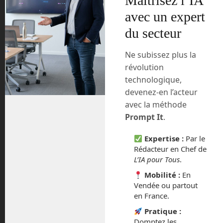
Maîtrisez l’IA
avec un expert
Nous en saurons un peu plus lors de ces
du secteur
trois jours du CES virtuel.
UrbanLoop, le
Ne subissez plus la
révolution
transport du futur à
technologique,
Nancy
devenez-en l’acteur
avec la méthode
Prompt It
.
Expertise :
Par le
Rédacteur en Chef de
Cabines de dernière
L’IA pour Tous
.
génération pour le projet
UrbanLoop. ©
Mobilité :
En
UrbanLoop
Vendée ou partout
en France.
Depuis 2017, des étudiants de l’Ensem
de Nancy travaillent sur un projet
Pratique :
Domptez les
novateur de transport urbain,