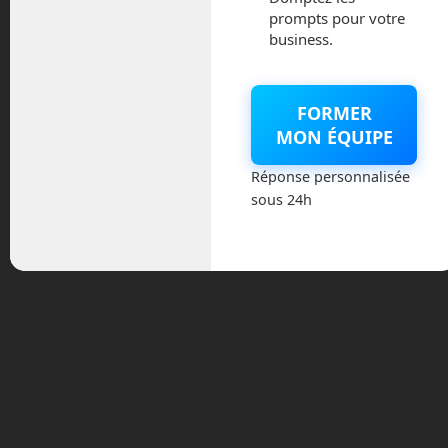
prompts pour votre
UrbanLoop. Leur projet s’inspire de
business.
l’
hyperloop
pour l’adapter à la ville, et en
le simplifiant. UrbanLoop est un réseau
de lignes de transporte urbain en forme
FORMER
de boucles. Chaque boucle peut
MON ÉQUIPE
desservir un quartier. Les autres boucles
situés à proximité viennent se coller à la
Réponse personnalisée
première, permettant aux véhicules de
sous 24h
passer d’une boucle à l’autre.
L’utilisateur arrive à l’une des stations et
choisit sa destination sur une application
de son téléphone. L’application va
générer un QR-Code sur son écran. Il
suffit alors de présenter ce QR-Code à
une capsule libre, pour que celle-ci
s’ouvre. Chaque capsule peut
embarquer soit deux passagers ou un
passager et un grand bagage qui peut