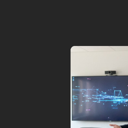
réalité augmentée
de
Vuzix
.
La réalité virtuelle 
numérique. © Oculus
C’est comme un casque virt