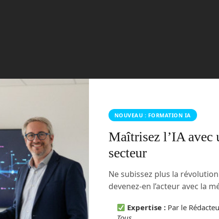
NOUVEAU : FORMATION IA
Maîtrisez l’IA avec 
secteur
Ne subissez plus la révolutio
permet de s’immerger dans un monde entièrement
/Facebook
devenez-en l’acteur avec la 
uel ?
Expertise :
Par le Rédacte
Tous
.