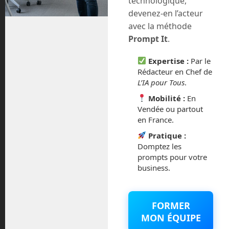
technologique,
septembre 2023
devenez-en l’acteur
août 2023
avec la méthode
Prompt It
.
juillet 2023
Expertise :
Par le
Rédacteur en Chef de
juin 2023
L’IA pour Tous
.
mars 2021
Mobilité :
En
Vendée ou partout
en France.
février 2021
Pratique :
janvier 2021
Domptez les
prompts pour votre
business.
décembre 2020
novembre 2020
FORMER
MON ÉQUIPE
juillet 2020