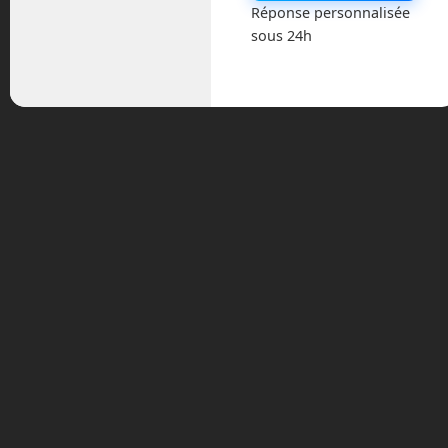
août 2023
Réponse personnalisée
sous 24h
juillet 2023
juin 2023
mars 2021
février 2021
janvier 2021
décembre 2020
novembre 2020
juillet 2020
août 2018