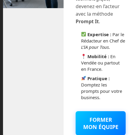
devenez-en l’acteur
juillet 2024
avec la méthode
Prompt It
.
avril 2024
Expertise :
Par le
mars 2024
Rédacteur en Chef de
L’IA pour Tous
.
février 2024
Mobilité :
En
Vendée ou partout
janvier 2024
en France.
Pratique :
décembre 2023
Domptez les
prompts pour votre
novembre 2023
business.
octobre 2023
FORMER
septembre 2023
MON ÉQUIPE