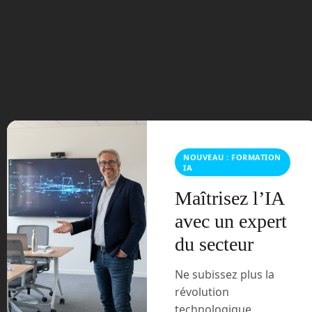
janvier 2026
novembre 2025
octobre 2025
septembre 2025
août 2025
NOUVEAU : FORMATION
février 2025
IA
Maîtrisez l’IA
décembre 2024
avec un expert
novembre 2024
du secteur
octobre 2024
Ne subissez plus la
révolution
septembre 2024
technologique,