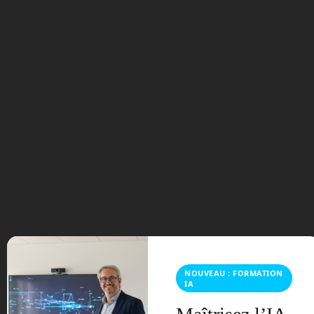
mort mais la mort de tout l’équipage.
Cette nouvelle campagne ne se ferme
pas aux personnes handicapées, tant
que leur handicap ne leur empêche pas
de mener leur mission à terme.
Bien évidemment la condition physique
doit être au top et avoir une excellente
mémoire. Thomas Pesquet revient sur
toute cette période du recrutement sous
les traits de la dessinatrice Marion
Montaigne dans la BD « Dans la combi
de Thomas Pesquet ». Il précise qu’il ne
fait pas forcément être le meilleur dans
chaque domaine, mais être très bon
dans le maximum.
NOUVEAU : FORMATION
IA
Cette sélection va prendre près d’un an