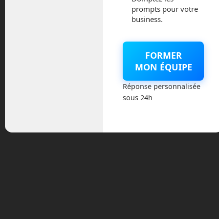
cargos sur la Lune, les European Large
prompts pour votre
business.
Logistics Lander (EL3) afin
d’accompagner les missions habitées.
En échange de tous ces services,
FORMER
l’Europe devrait décrocher des places
MON ÉQUIPE
pour des vols à bord de la nouvelle
station spatiale Gateway, et peut-être
Réponse personnalisée
également directement sur le sol lunaire.
sous 24h
A moins que le 16 février, on nous
annonce que l’Europe va enfin
développer son propre service d’envois
d’astronautes dans l’espace et que ce
nouveau recrutement est fait pour voler
dans nos propres capsules ou navettes !
Entre nous, je n’y crois pas un instant…
Revolve Air