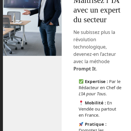
Maîtrisez l’IA
et demi et les résultats seront attendus
en octobre 2022.
avec un expert
du secteur
Quelle sera la tache de ces
nouveaux astronautes ?
Ne subissez plus la
révolution
Nous en saurons plus le 16 février, mais
technologique,
nous pouvons déjà présager que la
devenez-en l’acteur
thématique de ce nouveau corps
avec la méthode
d’astronautes européen sera orienté
Prompt It
.
vers la Lune. L’Europe participe
grandement au programme de retour à
Expertise :
Par le
la Lune américain en fournissant les
Rédacteur en Chef de
modules de services des nouveaux
L’IA pour Tous
.
vaisseaux Orion mais aussi une bonne
partie des modules de la nouvelle station
Mobilité :
En
Vendée ou partout
spatiale LOPG, souvent appelée
en France.
Gateway, qui sera en orbite autour de la
Lune. De plus l’Europe devrait
Pratique :
également envoyer des atterrisseurs
Domptez les