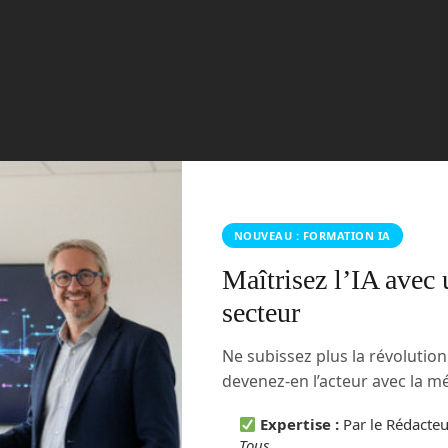
t être sur ses 4 roues la plupart du temps. Mais lorsqu’un
e roue apparaît, tel qu’un tronc d’arbre, un rocher ou des
ncer à apparaître. Elles se déploient en soulevant
 avant franchissent l’obstacle l’une après l’autre. Il y a
urant l’équilibre. Le véhicule avance puis fait de même avec
NOUVEAU : FORMATION IA
Maîtrisez l’IA avec 
secteur
Ne subissez plus la révolutio
devenez-en l’acteur avec la 
Expertise :
Par le Rédacte
Tous
.