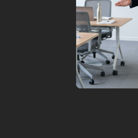
La Pivo 2 et son robot
Ses roues sont omnidirectionne
profil du véhicule pour rouler 
2 de Nissan en 2007.
Enfin, et c’est une tendance dan
symétriques. En réalité, il n’y a
direction.
Le conducteur doit se dépla
En réalité, non et pour deux ra
La première est que ce nouveau 
de conducteur justement, donc p
La seconde, c’est qu’il n’y a p
pour transporter du fret, c’est 
un espace pour y déposer des 