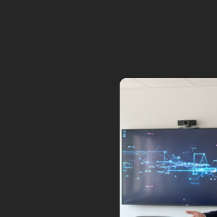
prendre de la vitesse.
Logiquement, le véhicule devrai
obstacle infranchissable en mod
marches, les pattes vont comme
l’habitacle. Puis les deux pattes
toujours 3 roues sur le sol, ass
les deux pattes arrières.