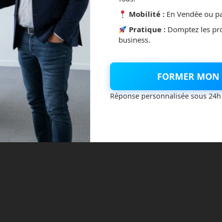
 de bord – © Nissan
Mobilité :
En Vendée ou pa
lles et peuvent donc se mettre en perpendiculaire avec le
Pratique :
Domptez les pr
business.
en crabe, comme le faisaient déjà les concepts de voiture Pivo
s le design de véhicules, l’avant et l’arrière sont
FORMER MON 
 ni avant ni arrière, chaque côté peut l’être suivant la
Réponse personnalisée sous 24h
cer ?
isons.
genre de design symétrique est liée au fait qu’il n’y a plus
lus de direction liée au regard du conducteur.
as de passagers non plus. Le concept de Tiger est un véhicule
à dire un cargo autonome roulant. Il s’ouvre sur le côté et offre
médicaments, des colis ou des repas.