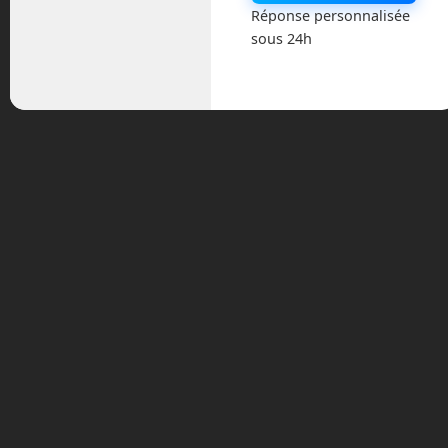
Actualités
Réponse personnalisée
sous 24h
Astronautique
Blog
Boisdron.com
Business
Chroniques
Cobotique
Conférence
Divers
Drones