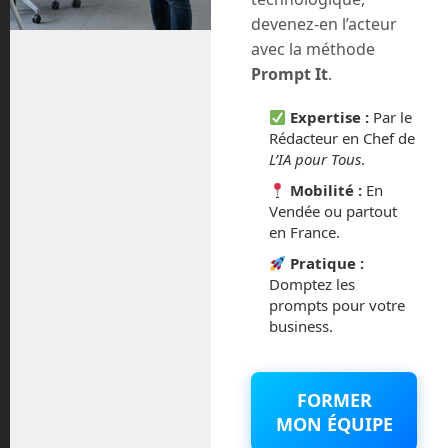
juillet 2020
devenez-en l’acteur
avec la méthode
août 2018
Prompt It
.
juillet 2016
Expertise :
Par le
Rédacteur en Chef de
février 2016
L’IA pour Tous
.
Mobilité :
En
octobre 2014
Vendée ou partout
en France.
septembre 2014
Pratique :
Domptez les
août 2014
prompts pour votre
business.
FORMER
Catégories
MON ÉQUIPE