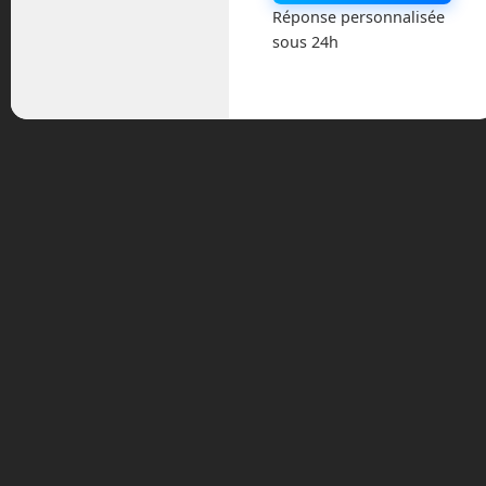
Actualités
Réponse personnalisée
sous 24h
Astronautique
Blog
Boisdron.com
Business
Chroniques
Cobotique
Conférence
Divers
Drones