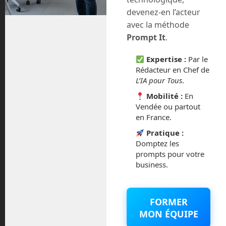
juillet 2020
devenez-en l’acteur
avec la méthode
août 2018
Prompt It
.
juillet 2016
Expertise :
Par le
Rédacteur en Chef de
février 2016
L’IA pour Tous
.
Mobilité :
En
octobre 2014
Vendée ou partout
en France.
septembre 2014
Pratique :
Domptez les
août 2014
prompts pour votre
business.
FORMER
Catégories
MON ÉQUIPE