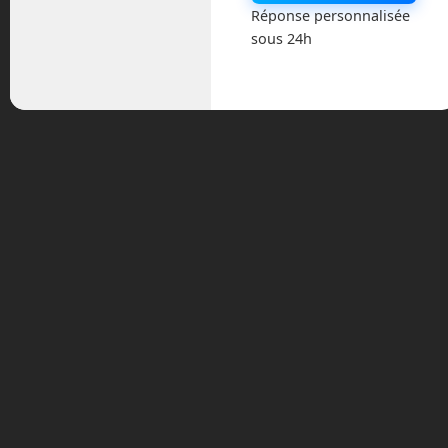
Actualités
Réponse personnalisée
sous 24h
Astronautique
Blog
Boisdron.com
Business
Chroniques
Cobotique
Conférence
Divers
Drones