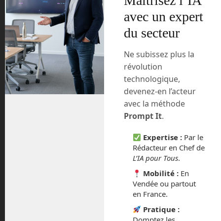
Maîtrisez l’IA
compatible au tarif d’environ 500 €, puis
vous aurez à payer un abonnement
avec un expert
d’environ 100 € tous les mois. C’est
du secteur
pourquoi, du moins en Europe, sauf si
les prix baissent plus tard, Starlink sera
Ne subissez plus la
à réserver pour les zones blanches, là
révolution
où le haut débit n’est pas encore
technologique,
accessible.
devenez-en l’acteur
avec la méthode
Et quel est le débit justement ?
Prompt It
.
Aujourd’hui, avec seulement 1 000
Expertise :
Par le
satellites en orbite sur les 42 000 prévus,
Rédacteur en Chef de
Starlink propose un débit d’environ 50
L’IA pour Tous
.
Mb par secondes, en gros un très bon
ADSL ou un petit débit fibre. Le ping est
Mobilité :
En
encore assez haut, puisqu’il est de 20 à
Vendée ou partout
en France.
40 ms, mais déjà 10 fois inférieur à un
ping de satellite géostationnaire.
Pratique :
Domptez les