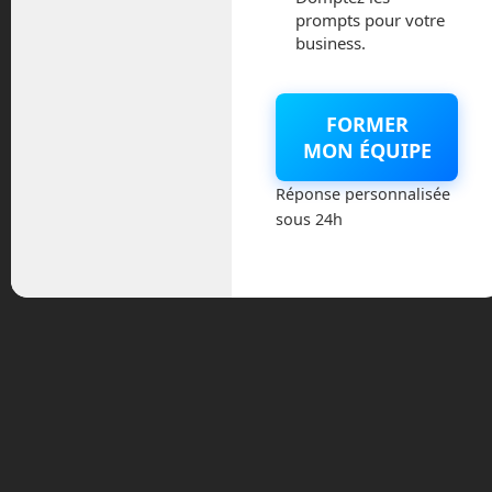
Elon Musk a annoncé qu’avant la fin de
prompts pour votre
l’année, les débits devraient grimper à
business.
300 Mb et le ping baisser à 20 ms. Nous
commençons à avoir ici les capacités
d’une connexion fibre de bonne qualité.
FORMER
MON ÉQUIPE
Y a t-il des concurrents à
Réponse personnalisée
Starlink ?
sous 24h
Oui, mais pas encore opérationnels. Les
anglais OneWeb ont déjà lancés
quelques dizaines de satellites de leur
flotte avec des fusées russes Soyouz. La
future fusée européenne Ariane 6 est
pressentie pour continuer la livraison des
satellites lorsque celle-ci sera, elle-
même, opérationnelle en 2022. La
constellation OneWeb devrait comporter
2 000 satellites dans sa flotte.