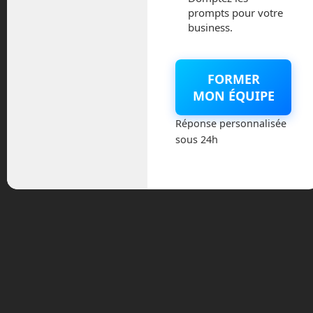
Elon Musk a annoncé qu’avant la fin de
prompts pour votre
l’année, les débits devraient grimper à
business.
300 Mb et le ping baisser à 20 ms. Nous
commençons à avoir ici les capacités
d’une connexion fibre de bonne qualité.
FORMER
MON ÉQUIPE
Y a t-il des concurrents à
Réponse personnalisée
Starlink ?
sous 24h
Oui, mais pas encore opérationnels. Les
anglais OneWeb ont déjà lancés
quelques dizaines de satellites de leur
flotte avec des fusées russes Soyouz. La
future fusée européenne Ariane 6 est
pressentie pour continuer la livraison des
satellites lorsque celle-ci sera, elle-
même, opérationnelle en 2022. La
constellation OneWeb devrait comporter
2 000 satellites dans sa flotte.