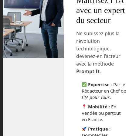
Maîtrisez l’IA
compatible au tarif d’environ 500 €, puis
vous aurez à payer un abonnement
avec un expert
d’environ 100 € tous les mois. C’est
du secteur
pourquoi, du moins en Europe, sauf si
les prix baissent plus tard, Starlink sera
Ne subissez plus la
à réserver pour les zones blanches, là
révolution
où le haut débit n’est pas encore
technologique,
accessible.
devenez-en l’acteur
avec la méthode
Et quel est le débit justement ?
Prompt It
.
Aujourd’hui, avec seulement 1 000
Expertise :
Par le
satellites en orbite sur les 42 000 prévus,
Rédacteur en Chef de
Starlink propose un débit d’environ 50
L’IA pour Tous
.
Mb par secondes, en gros un très bon
ADSL ou un petit débit fibre. Le ping est
Mobilité :
En
encore assez haut, puisqu’il est de 20 à
Vendée ou partout
en France.
40 ms, mais déjà 10 fois inférieur à un
ping de satellite géostationnaire.
Pratique :
Domptez les