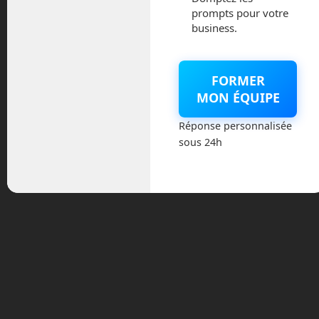
Elon Musk a annoncé qu’avant la fin de
prompts pour votre
l’année, les débits devraient grimper à
business.
300 Mb et le ping baisser à 20 ms. Nous
commençons à avoir ici les capacités
d’une connexion fibre de bonne qualité.
FORMER
MON ÉQUIPE
Y a t-il des concurrents à
Réponse personnalisée
Starlink ?
sous 24h
Oui, mais pas encore opérationnels. Les
anglais OneWeb ont déjà lancés
quelques dizaines de satellites de leur
flotte avec des fusées russes Soyouz. La
future fusée européenne Ariane 6 est
pressentie pour continuer la livraison des
satellites lorsque celle-ci sera, elle-
même, opérationnelle en 2022. La
constellation OneWeb devrait comporter
2 000 satellites dans sa flotte.