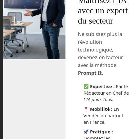
Maîtrisez l’IA
compatible au tarif d’environ 500 €, puis
vous aurez à payer un abonnement
avec un expert
d’environ 100 € tous les mois. C’est
du secteur
pourquoi, du moins en Europe, sauf si
les prix baissent plus tard, Starlink sera
Ne subissez plus la
à réserver pour les zones blanches, là
révolution
où le haut débit n’est pas encore
technologique,
accessible.
devenez-en l’acteur
avec la méthode
Et quel est le débit justement ?
Prompt It
.
Aujourd’hui, avec seulement 1 000
Expertise :
Par le
satellites en orbite sur les 42 000 prévus,
Rédacteur en Chef de
Starlink propose un débit d’environ 50
L’IA pour Tous
.
Mb par secondes, en gros un très bon
ADSL ou un petit débit fibre. Le ping est
Mobilité :
En
encore assez haut, puisqu’il est de 20 à
Vendée ou partout
en France.
40 ms, mais déjà 10 fois inférieur à un
ping de satellite géostationnaire.
Pratique :
Domptez les