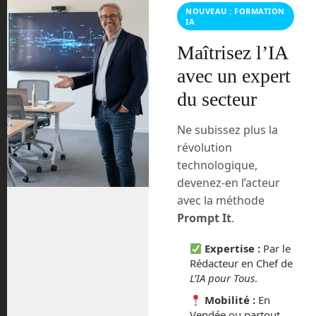
NOUVEAU : FORMATION
IA
Maîtrisez l’IA
avec un expert
du secteur
Ne subissez plus la
révolution
technologique,
devenez-en l’acteur
avec la méthode
Même si le rapport du cabinet
Roland
Prompt It
.
est incomplet et ne prend pas en
Berger
compte les apports positifs de la
Expertise :
Par le
robotique dans les entreprises, il a au
Rédacteur en Chef de
moins
.
le mérite de soulever le débat
L’IA pour Tous
.
C’est effectivement dès aujourd’hui que
Mobilité :
En
les gouvernements, particulièrement en
Vendée ou partout