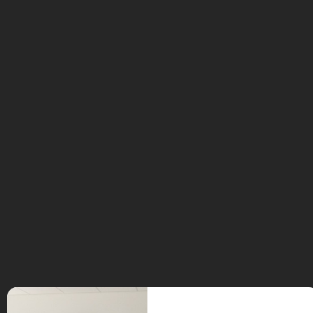
Kawada, développé pour le monde industriel
La médiatisation de ce débat mettant en
exergue le rapport entre emploi et
robotique m’a donné du travail. J’ai eu
quelques
demandes de journalistes
extérieurs pour donner mon point de vue
sur ce rapport. Dans l’émission
écoutable ci-dessous,
Bruno Bonnell
(président de
),
Syrobo
Fabien Raimbault
(PDG de
) et moi-même
Cybedroïd
avons répondu en direct sur l’antenne de
Sud Radio, ce mardi 28 octobre dans le
cadre de l’émission «
Le Grand
» sur
.
Referundum
Sud Radio