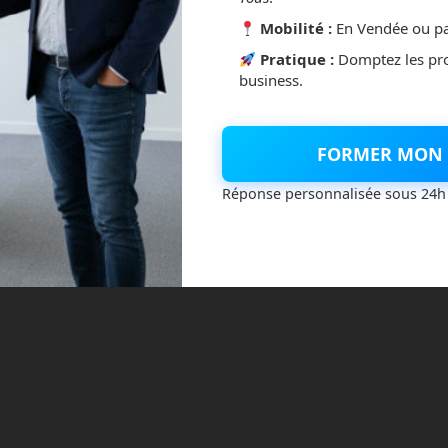
Mobilité :
En Vendée ou pa
Pratique :
Domptez les pr
business.
FORMER MON 
Réponse personnalisée sous 24h