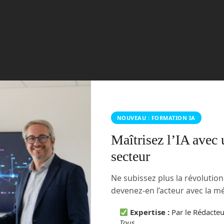
NOUVEAU : FORMATION IA
Maîtrisez l’IA avec 
secteur
Ne subissez plus la révolutio
devenez-en l’acteur avec la 
Expertise :
Par le Rédacte
Tous
.