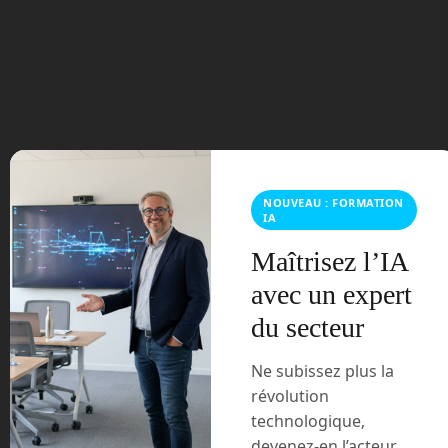
août 2023
juillet 2023
juin 2023
mars 2021
NOUVEAU : FORMATION
IA
février 2021
Maîtrisez l’IA
janvier 2021
avec un expert
décembre 2020
du secteur
novembre 2020
Ne subissez plus la
révolution
juillet 2020
technologique,
devenez-en l’acteur