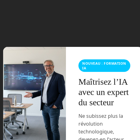
août 2023
juillet 2023
juin 2023
mars 2021
NOUVEAU : FORMATION
IA
février 2021
Maîtrisez l’IA
janvier 2021
avec un expert
décembre 2020
du secteur
novembre 2020
Ne subissez plus la
révolution
juillet 2020
technologique,
devenez-en l’acteur