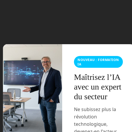
août 2023
juillet 2023
juin 2023
mars 2021
NOUVEAU : FORMATION
IA
février 2021
Maîtrisez l’IA
janvier 2021
avec un expert
décembre 2020
du secteur
novembre 2020
Ne subissez plus la
révolution
juillet 2020
technologique,
devenez-en l’acteur