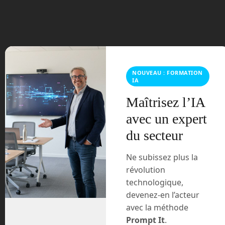
juin 2023
mars 2021
février 2021
NOUVEAU : FORMATION
janvier 2021
IA
Maîtrisez l’IA
décembre 2020
avec un expert
novembre 2020
du secteur
juillet 2020
Ne subissez plus la
révolution
août 2018
technologique,
devenez-en l’acteur
juillet 2016
avec la méthode
Prompt It
.
février 2016