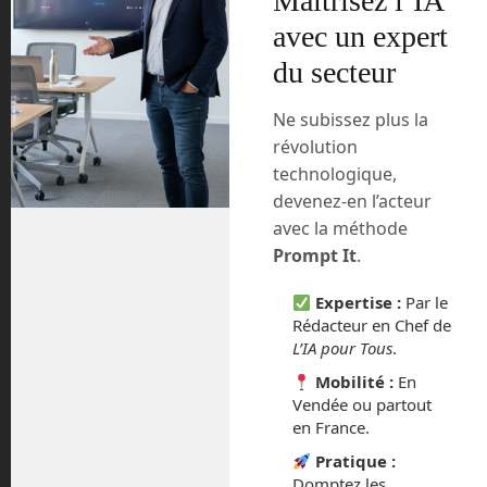
Maîtrisez l’IA
lieu précis.
avec un expert
Ce système est encore en cours de
du secteur
développement et est testé dans la
banlieue de Los Angeles en Californie.
Ne subissez plus la
Le but est ici de se passer d’un chien
révolution
d’aveugle et même d’une canne
technologique,
blanche. Il se veut discret afin qu’à
devenez-en l’acteur
l’avenir ses utilisateurs n’aient plus
avec la méthode
besoin d’être particulièrement visibles
Prompt It
.
pour se déplacer en toute sécurité.
Expertise :
Par le
Ces recherches ne déboucheront
Rédacteur en Chef de
probablement pas d’un produit avant
L’IA pour Tous
.
quelques années encore. La canne
blanche a encore un peu de répits avant
Mobilité :
En
Vendée ou partout
de partir à la retraite.
en France.
Space Perspective
Pratique :
Domptez les