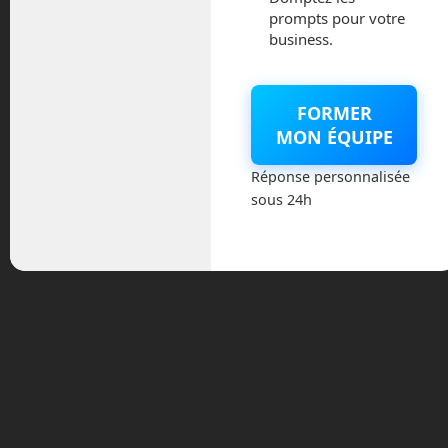
prompts pour votre
business.
FORMER
Avez-vous déjà rêvé de
MON ÉQUIPE
monter assez haut pour
voir la courbure de notre
Réponse personnalisée
planète ? Space
Perspective vous
sous 24h
propose de monter à
bord ! © Space
Perspective
Peut-être rêvez-vous de monter assez
haut afin de voir la courbure de la
Terre ? Le tourisme spatial qui devrait
émerger dans les prochains mois avec la
petite navette SpaceShipTwo de Virgin
Galactic, la capsule NewShepard de
Blue Origin ou les vols dans la Station
Spatiale Internationale avec Space