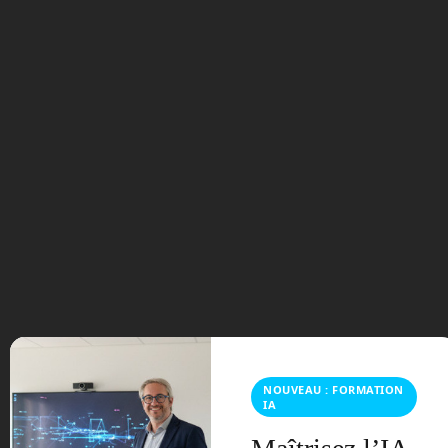
notre exemple de feuillages au niveau
de la tête, la voix va juste signaler « top
front » ce qui signifie qu’un obstacle est
devant en haut. Il faudra donc baisser la
tête.
Dans la rue, l’intelligence artificielle
pourra, suite à une demande vocale de
votre part, vous décrire ce qu’elle voit.
La reconnaissance des formes va entrer
en action et vous décrire les obstacles,
les feux de signalisation, les parcours
podotactiles, les personnes, animaux ou
véhicules sur votre chemin. Chaque
élément est indiqué avec sa direction en
heures.
Si vous lui demandez votre localisation
NOUVEAU : FORMATION
IA
GPS, il vous indiquera votre adresse
géographique et pourra vous guider à un