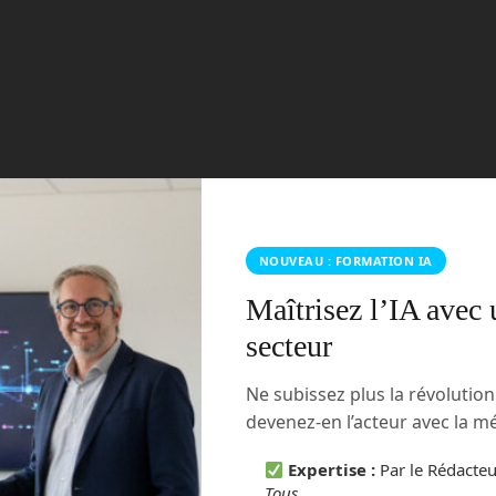
NOUVEAU : FORMATION IA
Maîtrisez l’IA avec 
secteur
Ne subissez plus la révolutio
devenez-en l’acteur avec la 
Expertise :
Par le Rédacte
Tous
.