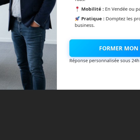
Mobilité :
En Vendée ou pa
Pratique :
Domptez les pr
business.
FORMER MON 
Réponse personnalisée sous 24h