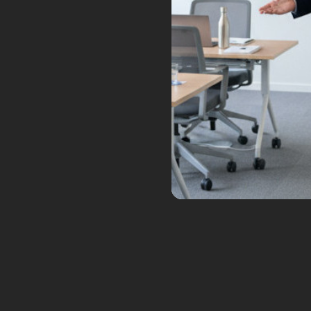
Tags:
AI
ChatGPT
gemini
google
ia
i
12
Mistral AI première déc
Sep
valorisation
Posted by:
Frédéric Boisdron
Ca