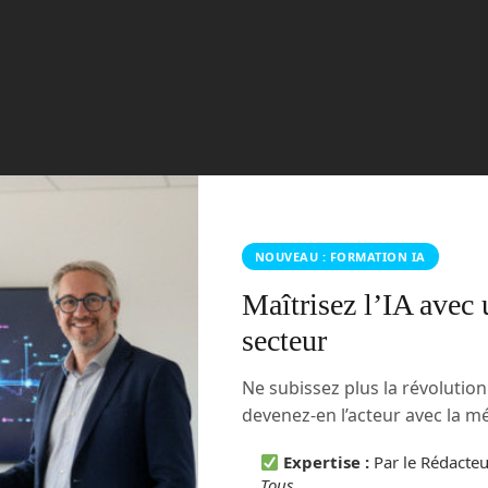
ie ChatGPT avec un score IA inédit
tegories:
IA
No comments
NOUVEAU : FORMATION IA
Maîtrisez l’IA avec 
secteur
Ne subissez plus la révolutio
devenez-en l’acteur avec la 
èle d’intelligence artificielle le plus puissant. Avec un
 le géant de Mountain View ravit la première place à
Expertise :
Par le Rédacte
e qui redessine la carte de l’IA générative.
Tous
.