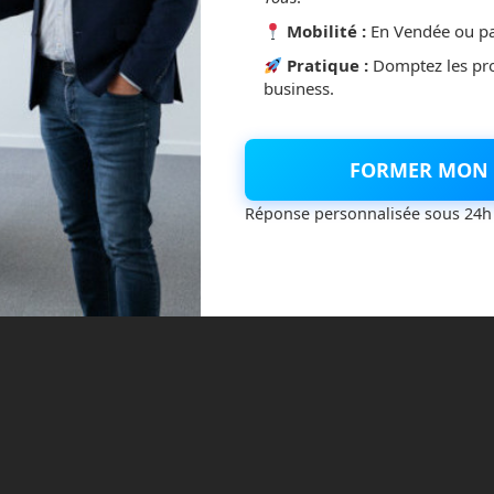
ntelligence artificielle
lmarena
OpenAI
Mobilité :
En Vendée ou pa
Read more
Pratique :
Domptez les pr
business.
acorne française : 11,7 milliards d’euros de
FORMER MON 
Réponse personnalisée sous 24h
tegories:
IA
No comments