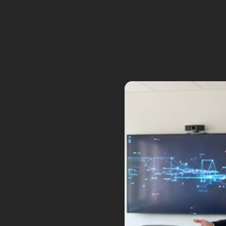
20
Gemini 3 de Google déf
Nov
Posted by:
Frédéric Boisdron
Ca
Google dévoile Gemini 3, son mod
score de 1501 Elo sur LMArena,
OpenAI. Une montée en puissanc