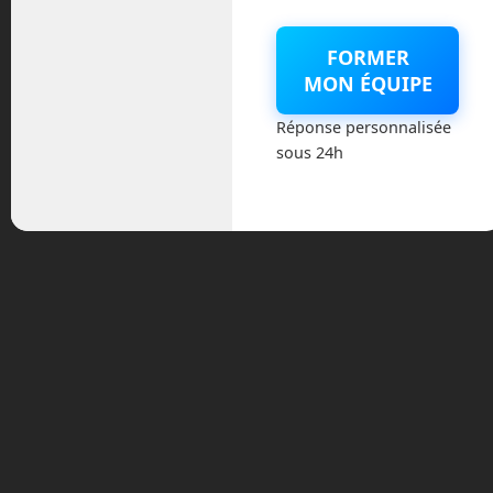
Même si cette annonce peut sembler
FORMER
être un coup de pub, il ne faut pas
MON ÉQUIPE
oublier que le milliardaire a promis de
céder la moitié de sa fortune tout au long
Réponse personnalisée
de sa vie à des œuvres caritatives ou en
sous 24h
finançant des entreprises œuvrant pour
le bien de l’humanité.
Si vous avez des idées, vous savez ce
qu’il vous reste à faire ! A vos planches à
dessin !
Tags:
airseas
airseas seawing
cargo a voile
cargo
airbus
cargo k line
cargo voile
co2
drone
drone de
livraison
drone humanitaire
elon musk
elon musk co2
elon musk co2 challenge
en route vers le futur
Frédéric Boisdron
gaz a effets de serre
gaz
carbonique
livraison de colis par drone
livraison par
drone
nervures airseas
nervures seawing
voile de
kitesurf
voile pour cargo
wingcopter
wingcopter 178
heavy lift
wingcopter drone