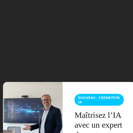
100 millions pour du
CO2
Elon Musk propose une
bourse de 100 millions
d’Euros pour ceux qui
trouveront une idée pour
capter le CO2 de notre
atmosphère. ©Wikimedia
Commons
NOUVEAU : FORMATION
IA
Nous restons ici dans le domaine de
Maîtrisez l’IA
l’écologie. Le réchauffement global du
climat de notre planète est dû, nous le
avec un expert
savons maintenant, à la hausse de la