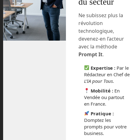
du secteur
proportion de gaz à effets de serre dans
notre fine atmosphère. Depuis 180 ans
Ne subissez plus la
et nos révolutions industrielles
révolution
successives, notre atmosphère n’arrive
technologique,
plus à évacuer son trop plein de chaleur
devenez-en l’acteur
qui reste ainsi emprisonné comme dans
une serre. C’est principiellement notre
avec la méthode
production de CO2, ou gaz carbonique,
Prompt It
.
qui provient de la combustion des
énergies fossiles qui est responsable de
Expertise :
Par le
Rédacteur en Chef de
ce problème. Son augmentation globale
L’IA pour Tous
.
est de 42 % entre les analyses actuelles
et celles des carottes de glaces de 1839.
Mobilité :
En
Vendée ou partout
Elon Musk, patron emblématique de
en France.
SpaceX et de Tesla vient de lancer un
Pratique :
concours. Il offre un chèque de 100
Domptez les
millions de dollars au projet le plus
prompts pour votre
ambitieux et réaliste pour capter, voire
business.
valoriser ce gaz carbonique.